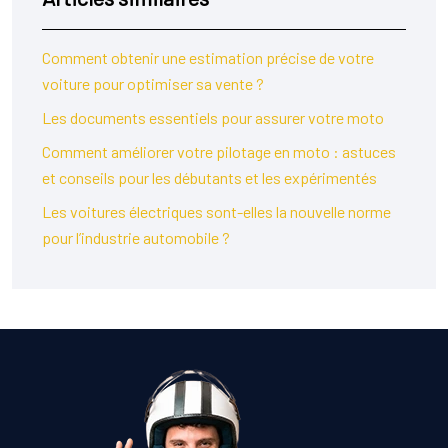
Comment obtenir une estimation précise de votre
voiture pour optimiser sa vente ?
Les documents essentiels pour assurer votre moto
Comment améliorer votre pilotage en moto : astuces
et conseils pour les débutants et les expérimentés
Les voitures électriques sont-elles la nouvelle norme
pour l’industrie automobile ?