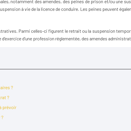
nales, notamment des amendes, des peines de prison et/ou une suspen
spension à vie de la licence de conduire. Les peines peuvent égalem
tratives. Parmi celles-ci figurent le retrait ou la suspension tempor
nce d’exercice d’une profession réglementée, des amendes administrat
aires ?
rat ?
à prévoir
 ?