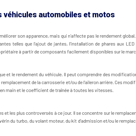
es véhicules automobiles et motos
 améliorer son apparence, mais qui n’affecte pas le rendement globa
tes telles que l’ajout de jantes, l’installation de phares aux LED
priétaire à partir de composants facilement disponibles sur le marc
ue et le rendement du véhicule. Il peut comprendre des modifications
emplacement de la carrosserie et/ou de l’aileron arrière. Ces modi
 en main et le coefficient de traînée à toutes les vitesses.
res et les plus controversés à ce jour. Il se concentre sur le rem
 vérin du turbo, du volant moteur, du kit d’admission et/ou le rempl